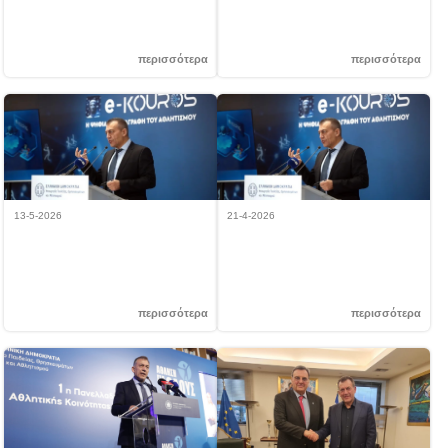
αυξημένη κατά 15,5%
Οικονομία, ανέδειξε το 2ο
Πολυθεματικό Συνέδριο Αθλητισμού
του ΥΠΑΙΘ Αθλητισμού
περισσότερα
περισσότερα
13-5-2026
21-4-2026
ΣΗΜΑΝΤΙΚΗ ΕΝΗΜΕΡΩΣΗ
Άνοιξε η ψηφιακή πλατφόρμα e-
Kouros, με τις αιτήσεις εγγραφής
των σωματείων για το 2026!
περισσότερα
περισσότερα