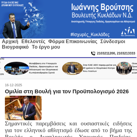
Αρχική
Εθελοντές
Φόρμα Επικοινωνίας
Σύνδεσμοι
Βιογραφικό
Το έργο μου
2103211200, 2103213333
Μεταβίβαση στο Υπουργείο
Ολοκληρώθ
Στην ΚΑΕ ΑΕΚ παραχωρείται για
Παιδείας, Θρησκευμάτων και
Προσεισμι
49 χρόνια το Ολυμπιακό Κέντρο
Αθλητισμού του Ολυμπιακού
αθλητικά σ
Άνω Λιοσίων
Κωπηλατοδρομίου Σχινιά
χώρας, σε 
16-12-2025
Ομιλία στη Βουλή για τον Προϋπολογισμό 2026
Σημαντικές παρεμβάσεις και ουσιαστικές ειδήσεις
για τον ελληνικό αθλητισμό έδωσε από το βήμα της
Βουλής ο Αναπληρωτής Υπουργός Παιδείας,