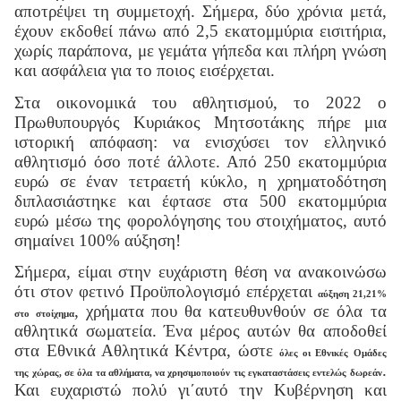
αποτρέψει τη συμμετοχή. Σήμερα, δύο χρόνια μετά,
έχουν εκδοθεί πάνω από 2,5 εκατομμύρια εισιτήρια,
χωρίς παράπονα, με γεμάτα γήπεδα και πλήρη γνώση
και ασφάλεια για το ποιος εισέρχεται.
Στα οικονομικά του αθλητισμού, το 2022 ο
Πρωθυπουργός Κυριάκος Μητσοτάκης πήρε μια
ιστορική απόφαση: να ενισχύσει τον ελληνικό
αθλητισμό όσο ποτέ άλλοτε. Από 250 εκατομμύρια
ευρώ σε έναν τετραετή κύκλο, η χρηματοδότηση
διπλασιάστηκε και έφτασε στα 500 εκατομμύρια
ευρώ μέσω της φορολόγησης του στοιχήματος, αυτό
σημαίνει 100% αύξηση!
Σήμερα, είμαι στην ευχάριστη θέση να ανακοινώσω
ότι στον φετινό Προϋπολογισμό επέρχεται
αύξηση 21,21%
, χρήματα που θα κατευθυνθούν σε όλα τα
στο στοίχημα
αθλητικά σωματεία. Ένα μέρος αυτών θα αποδοθεί
στα Εθνικά Αθλητικά Κέντρα, ώστε
όλες οι Εθνικές Ομάδες
.
της χώρας, σε όλα τα αθλήματα, να χρησιμοποιούν τις εγκαταστάσεις εντελώς δωρεάν
Και ευχαριστώ πολύ γι΄αυτό την Κυβέρνηση και