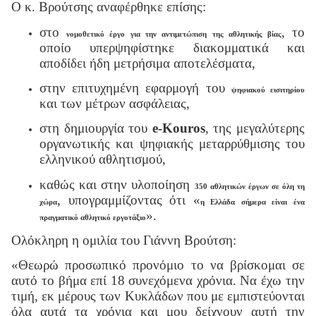
Ο κ. Βρούτσης αναφέρθηκε επίσης:
στο
, το
νομοθετικό έργο για την αντιμετώπιση της αθλητικής βίας
οποίο υπερψηφίστηκε διακομματικά και
αποδίδει ήδη μετρήσιμα αποτελέσματα,
στην επιτυχημένη εφαρμογή του
ψηφιακού εισιτηρίου
και των μέτρων ασφάλειας,
στη δημιουργία του
e
-
Kouros
, της μεγαλύτερης
οργανωτικής και ψηφιακής μεταρρύθμισης του
ελληνικού αθλητισμού,
καθώς και στην υλοποίηση
350 αθλητικών έργων σε όλη τη
, υπογραμμίζοντας ότι «
χώρα
η Ελλάδα σήμερα είναι ένα
».
πραγματικό αθλητικό εργοτάξιο
Ολόκληρη η ομιλία του Γιάννη Βρούτση:
«Θεωρώ προσωπικό προνόμιο το να βρίσκομαι σε
αυτό το βήμα επί 18 συνεχόμενα χρόνια. Να έχω την
τιμή, εκ μέρους των Κυκλάδων που με εμπιστεύονται
όλα αυτά τα χρόνια και μου δείχνουν αυτή την