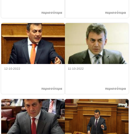
για τον Άγιο Αρτέμιο
τον εορτασμό της απελευθέρωσης
του νησιού από τους Γερμανούς
περισσότερα
περισσότερα
12-10-2022
11-10-2022
Επίσκεψη Γ. Βρούτση στη Σύρο
Δήλωση Γ. Βρούτση για την
επανεκκίνηση του έργου Φράγμα
Τσικαλαριού Νάξου
περισσότερα
περισσότερα