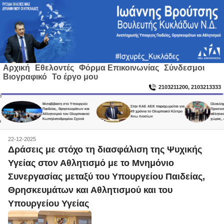
Αρχική
Εθελοντές
Φόρμα Επικοινωνίας
Σύνδεσμοι
Βιογραφικό
Το έργο μου
2103211200, 2103213333
Μεταβίβαση στο Υπουργείο
Ολοκληρώθη
Στην ΚΑΕ ΑΕΚ παραχωρείται για
Παιδείας, Θρησκευμάτων και
Προσεισμικό
49 χρόνια το Ολυμπιακό Κέντρο
Αθλητισμού του Ολυμπιακού
αθλητικά συ
Άνω Λιοσίων
Κωπηλατοδρομίου Σχινιά
χώρας, σε χ
22-12-2025
Δράσεις με στόχο τη διασφάλιση της Ψυχικής
Υγείας στον Αθλητισμό με το Μνημόνιο
Συνεργασίας μεταξύ του Υπουργείου Παιδείας,
Θρησκευμάτων και Αθλητισμού και του
Υπουργείου Υγείας