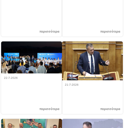
«ΤΙΜΟΝΙ» ΤΟΥ ΑΘΛΗΤΙΣΜΟΥ, ΣΤΗΝ
τον αθλητισμό – αποκαθίσταται
ΥΠΗΡΕΣΙΑ ΤΩΝ ΦΙΛΑΘΛΩΝ, ΤΩΝ
αδικία ετών για τους προπονητές
ΑΘΛΗΤΏΝ-ΤΡΙΩΝ, ΤΩΝ
ομαδικών αθλημάτων!
ΠΡΟΠΟΝΗΤΩΝ, ΤΩΝ ΣΩΜΑΤΕΙΩΝ,
ΤΩΝ ΛΙΓΚΩΝ ΚΑΙ ΤΩΝ
ΟΜΟΣΠΟΝΔΙΩΝ
περισσότερα
περισσότερα
22-7-2026
Μεταβίβαση στο Υπουργείο
21-7-2026
Παιδείας, Θρησκευμάτων και
Στην ΚΑΕ ΑΕΚ παραχωρείται για 49
Αθλητισμού του Ολυμπιακού
χρόνια το Ολυμπιακό Κέντρο Άνω
Κωπηλατοδρομίου Σχινιά
Λιοσίων
περισσότερα
περισσότερα