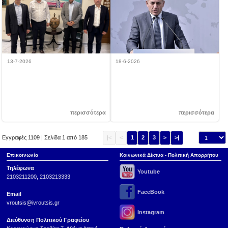
13-7-2026
18-6-2026
Ολοκληρώθηκε ο Πρωτοβάθμιος
Γ. Βρούτσης: «Επιδίωξή μας δεν
Προσεισμικός Έλεγχος σε 2.500
ήταν να κλείνουμε τα γήπεδα, αλλά
αθλητικά συγκροτήματα της χώρας,
να κλείνουμε τον δρόμο στη βία και
σε χρόνο ρεκόρ!
στην ασυδοσία των λίγων! Και το
πετυχαίνουμε»
περισσότερα
περισσότερα
Εγγραφές 1109 | Σελίδα 1 από 185
|<
<
1
2
3
>
>|
Επικοινωνία
Κοινωνικά Δίκτυα - Πολιτική Απορρήτου
Τηλέφωνα
Youtube
2103211200, 2103213333
FaceBook
Email
vroutsis@ivroutsis.gr
Instagram
Διεύθυνση Πολιτικού Γραφείου