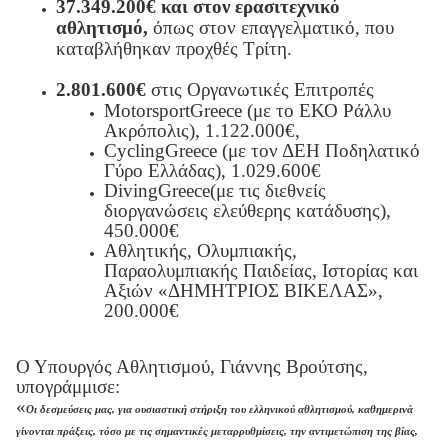
37.349.200€ και στον ερασιτεχνικό
αθλητισμό,
όπως στον επαγγελματικό,
που
καταβλήθηκαν προχθές Τρίτη.
2.801.600€
στις Οργανωτικές Επιτροπές
Motorsport
Greece
(με το ΕΚΟ Ράλλυ
Ακρόπολις), 1.122.000€,
Cycling
Greece
(με τον ΔΕΗ Ποδηλατικό
Γύρο Ελλάδας), 1.029.600€
Diving
Greece
(με τις διεθνείς
διοργανώσεις ελεύθερης κατάδυσης),
450.000€
Αθλητικής, Ολυμπιακής,
Παραολυμπιακής Παιδείας, Ιστορίας και
Αξιών «ΔΗΜΗΤΡΙΟΣ ΒΙΚΕΛΑΣ»,
200.000€
Ο Υπουργός Αθλητισμού, Γιάννης Βρούτσης,
υπογράμμισε:
«
Οι δεσμεύσεις μας, για ουσιαστική στήριξη του ελληνικού αθλητισμού, καθημερινά
γίνονται πράξεις, τόσο με τις σημαντικές μεταρρυθμίσεις, την αντιμετώπιση της βίας,