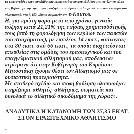
τα εκατοντάδες έργα αναβάθμισης εγκαταστάσεων που εξελίσσονται σε όλη τη χώρα
και, βέβαια, με την πρωτοφανή αύξηση των πόρων που διοχετεύονται στο κύτταρο του
e
-
Kouros
.
αθλητισμού, στα 6.452 νόμιμα σωματεία στο
Η, για πρώτη φορά μετά από χρόνια, γενναία
αύξηση κατά 21,21% της ετήσιας χρηματοδότησής
τους (από τη φορολόγηση των κερδών των παικτών
του στοιχήματος), με επιπλέον 14 εκατ., φτάνοντας
στα 80 εκατ. από 66 εκατ., τα οποία διοχετεύονται
απευθείας στις ομάδες του ερασιτεχνικού και του
επαγγελματικού αθλητισμού μας, αποδεικνύει
περίτρανα ότι στην Κυβέρνηση του Κυριάκου
Μητσοτάκη έχουμε θέσει τον Αθλητισμό μας σε
ουσιαστική προτεραιότητα.
Με σταθερό σχέδιο και σαφή βούληση υλοποιούμε:
στηρίζουμε αθλητές, αθλήτριες, σωματεία και
συνολικά το αθλητικό οικοδόμημα της χώρας
».
ΑΝΑΛΥΤΙΚΑ Η ΚΑΤΑΝΟΜΗ ΤΩΝ 37,35 ΕΚΑΤ.
ΣΤΟΝ ΕΡΑΣΙΤΕΧΝΙΚΟ ΑΘΛΗΤΙΣΜΟ