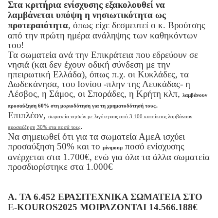
Στα κριτήρια ενίσχυσης εξακολουθεί να
λαμβάνεται υπόψη η νησιωτικότητα ως
προτεραιότητα
, όπως είχε δεσμευτεί ο κ. Βρούτσης
από την πρώτη ημέρα ανάληψης των καθηκόντων
του!
Τα σωματεία ανά την Επικράτεια που εδρεύουν σε
νησιά (και δεν έχουν οδική σύνδεση με την
ηπειρωτική Ελλάδα), όπως π.χ. οι Κυκλάδες, τα
Δωδεκάνησα, του Ιονίου -πλην της Λευκάδας- η
Λέσβος, η Σάμος, οι Σποράδες, η Κρήτη κλπ,
λαμβάνουν
.
προσαύξηση 60% στη μοριοδότηση για τη χρηματοδότησή τους
Επιπλέον,
σωματεία νησιών με λιγότερους από 3.100 κατοίκους λαμβάνουν
.
προσαύξηση 30% στα ποσά τους
Να σημειωθεί ότι για τα σωματεία ΑμεΑ ισχύει
προσαύξηση 50% και το
ποσό ενίσχυσης
μίνιμουμ
ανέρχεται στα 1.700€, ενώ για όλα τα άλλα σωματεία
προσδιορίστηκε στα 1.000€
Α. ΤΑ 6.452 ΕΡΑΣΙΤΕΧΝΙΚΑ ΣΩΜΑΤΕΙΑ ΣΤΟ
E
-
KOUROS
2025 ΜΟΙΡΑΖΟΝΤΑΙ 14.566.188€