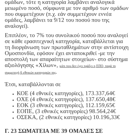
ομάδων, τότε η κατηγορία λαμβάνει αναλογικά
μειωμένο ποσό, σύμφωνα με τον αριθμό των ομάδων
που συμμετέχουν (π.χ. εάν συμμετέχουν εννέα
ομάδες, λαμβάνει τα 9/12 του ποσού που της
αναλογεί).
Επιπλέον, το 7% του συνολικού ποσού που αναλογεί
σε κάθε ερασιτεχνική κατηγορία, καταβάλλεται για
τη διοργάνωση των πρωταθλημάτων στην αντίστοιχη
Ομοσπονδία, εφόσον έχει ανταποκριθεί -με την
αποστολή των απαραίτητων στοιχείων- στο σύστημα
αξιολόγησης «Χίλων»,
κάτι που δεν έχει πράξει η ΕΠΟ, παρά τη
.
συμμετοχή 6 εθνικών κατηγοριών της
Έτσι, καταβάλλονται σε
ΚΟΕ (4 εθνικές κατηγορίες), 173.337,64€
ΟΧΕ (4 εθνικές κατηγορίες), 137.650,48€
ΕΟΚ (3 εθνικές κατηγορίες), 112.159,65€
ΕΟΠΕ, (3 εθνικές κατηγορίες) 98.564,24€
ΟΣΕΚΑ, (2 εθνικές κατηγορίες) 10.196,33€
Γ. 23 ΣΩΜΑΤΕΙΑ ΜΕ 39 ΟΜΑΔΕΣ ΣΕ