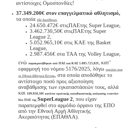
αντίστοιχες Ομοσπονδίες!
37.349.200€ στον επαγγελματικό αθλητισμό,
τα οποία
ήδη διατέθηκαν
24.650.472€
στις
ΠΑΕ
της
Super League,
3.462.730,50€
στις
ΠΑΕ
της
Super
League 2,
5.052.965,10€ στις ΚΑΕ της
Basket
League
,
2.987.456€ στα ΤΑΑ της
Volley League
,
ενώ
κατ’
παρακρατήθηκαν από ΠΑΕ και ΚΑΕ 1.085.725,82€,
εφαρμογή του νόμου 5176/2025, λόγω
οφειλών τους
, στα οποία αποδόθηκε το
σε Εθνικά Αθλητικά Κέντρα
αντίστοιχο ποσό προς αξιοποίηση
αναβάθμισης των εγκαταστάσεών τους, αλλά
και
109.850,58€ κατόπιν οριστικής καταδικαστικής απόφασης εναντίον
Super
League
2
, που είχαν
δύο ΠΑΕ της
παραπεμφθεί στο αρμόδιο όργανο της ΕΠΟ
από την Εθνική Αρχή Αθλητικής
Ακεραιότητας (ΕΠΑΘΛΑ).