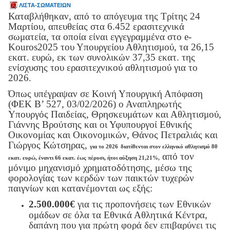
ΛΙΣΤΑ-ΣΩΜΑΤΕΙΩΝ
Καταβλήθηκαν, από το απόγευμα της Τρίτης 24
Μαρτίου, απευθείας στα 6.452 ερασιτεχνικά
σωματεία, τα οποία είναι εγγεγραμμένα στο
e
-
Kouros
2025 του Υπουργείου Αθλητισμού, τα 26,15
εκατ. ευρώ, εκ των συνολικών 37,35 εκατ. της
ενίσχυσης του ερασιτεχνικού αθλητισμού για το
2026.
Όπως υπέγραψαν σε Κοινή Υπουργική Απόφαση
(ΦΕΚ Β’ 527, 03/02/2026) ο Αναπληρωτής
Υπουργός Παιδείας, Θρησκευμάτων και Αθλητισμού,
Γιάννης Βρούτσης και οι Υφυπουργοί Εθνικής
Οικονομίας και Οικονομικών, Θάνος Πετραλιάς και
Γιώργος Κώτσηρας,
για το 2026
διατίθενται στον ελληνικό αθλητισμό 80
από τον
εκατ. ευρώ, έναντι 66 εκατ. έως πέρυσι, ήτοι αύξηση 21,21%,
μόνιμο μηχανισμό χρηματοδότησης, μέσω της
φορολογίας των κερδών των παικτών τυχερών
παιγνίων και κατανέμονται ως εξής:
2.500.000€
για τις προπονήσεις των Εθνικών
ομάδων σε όλα τα Εθνικά Αθλητικά Κέντρα,
δαπάνη που για πρώτη φορά δεν επιβαρύνει τις