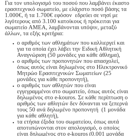
Για τον υπολογισμό του ποσού που λαμβάνει έκαστο
ερασιτεχνικό σωματείο, με ελάχιστο ποσό βάσης τα
1.000€, ή τα 1.700€ εφόσον εδρεύει σε νησί με
λιγότερους από 3.100 κατοίκους ή πρόκειται για
σωματείο ΑΜΕΑ, λαμβάνονται υπόψιν, μεταξύ
άλλων, τα εξής κριτήρια:
ο αριθμός των αθλημάτων που καλλιεργεί και
για τα οποία έχει λάβει την Ειδική Αθλητική
Αναγνώριση (50 μονάδες για κάθε άθλημα),
ο αριθμός των προπονητών που απασχολεί,
όπως αυτός είναι δηλωμένος στο Ηλεκτρονικό
Μητρώο Ερασιτεχνικών Σωματείων (25
μονάδες για κάθε προπονητή),
ο αριθμός των αθλητών που είναι
εγγεγραμμένοι στο σωματείο, όπως αυτός είναι
δηλωμένος στο
e
-
kouros
. Σε κάθε περίπτωση ο
αριθμός των αθλητών δεν δύνανται να ξεπερνά
τους 50 ανά δηλωμένο προπονητή (1 μονάδα
για κάθε αθλητή),
τα ετήσια έξοδα του σωματείου, όπως αυτά
αποτυπώνονται στον απολογισμό, ο οποίος
είναι δηλωμένος στο
e
-
kouros
(0.001 μονάδα