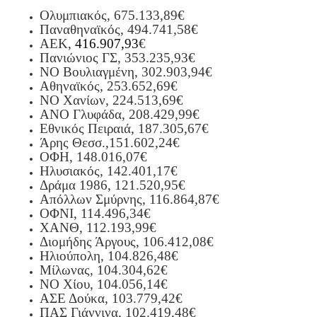
Ολυμπιακός, 675.133,89€
Παναθηναϊκός, 494.741,58€
ΑΕΚ,
416.907,93
€
Πανιώνιος ΓΣ, 353.235,93€
ΝΟ Βουλιαγμένη, 302.903,94€
Αθηναϊκός, 253.652,69€
ΝΟ Χανίων, 224.513,69€
ΑΝΟ Γλυφάδα, 208.429,99€
Εθνικός Πειραιά, 187.305,67€
Άρης Θεσσ.,
151.602,24€
ΟΦΗ, 148.016,07€
Ηλυσιακός, 142.401,17€
Δράμα 1986, 121.520,95€
Απόλλων Σμύρνης, 116.864,87€
ΟΦΝΙ, 114.496,34€
ΧΑΝΘ, 112.193,99€
Διομήδης Άργους, 106.412,08€
Ηλιούπολη, 104.826,48€
Μίλωνας, 104.304,62€
ΝΟ Χίου, 104.056,14€
ΑΣΕ Δούκα, 103.779,42€
ΠΑΣ Γιάννινα, 102.419,48€