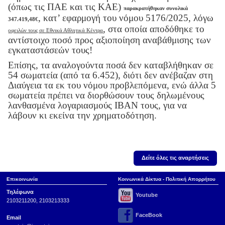
(όπως τις ΠΑΕ και τις ΚΑΕ)
παρακρατήθηκαν συνολικά
, κατ’ εφαρμογή του νόμου 5176/2025, λόγω
347.419,48€
, στα οποία αποδόθηκε το
οφειλών τους σε Εθνικά Αθλητικά Κέντρα
αντίστοιχο ποσό προς αξιοποίηση αναβάθμισης των
εγκαταστάσεών τους!
Επίσης, τα αναλογούντα ποσά δεν καταβλήθηκαν σε
54 σωματεία (από τα 6.452), διότι δεν ανέβαζαν στη
Διαύγεια τα εκ του νόμου προβλεπόμενα, ενώ άλλα 5
σωματεία πρέπει να διορθώσουν τους δηλωμένους
λανθασμένα λογαριασμούς IBAN τους, για να
λάβουν κι εκείνα την χρηματοδότηση.
Δείτε όλες τις αναρτήσεις
Επικοινωνία
Κοινωνικά Δίκτυα - Πολιτική Απορρήτου
Τηλέφωνα
Youtube
2103211200, 2103213333
FaceBook
Email