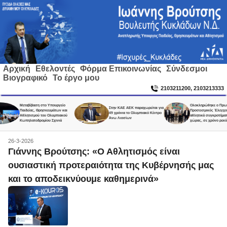
Αρχική
Εθελοντές
Φόρμα Επικοινωνίας
Σύνδεσμοι
Βιογραφικό
Το έργο μου
2103211200, 2103213333
Μεταβίβαση στο Υπουργείο
Ολοκληρώθηκε ο Πρωτοβάθμιος
Στην ΚΑΕ ΑΕΚ παραχωρείται για
Παιδείας, Θρησκευμάτων και
Προσεισμικός Έλεγχος σε 2.500
49 χρόνια το Ολυμπιακό Κέντρο
Αθλητισμού του Ολυμπιακού
αθλητικά συγκροτήματα της
Άνω Λιοσίων
Κωπηλατοδρομίου Σχινιά
χώρας, σε χρόνο ρεκόρ!
26-3-2026
Γιάννης Βρούτσης: «Ο Αθλητισμός είναι
ουσιαστική προτεραιότητα της Κυβέρνησής μας
και το αποδεικνύουμε καθημερινά»